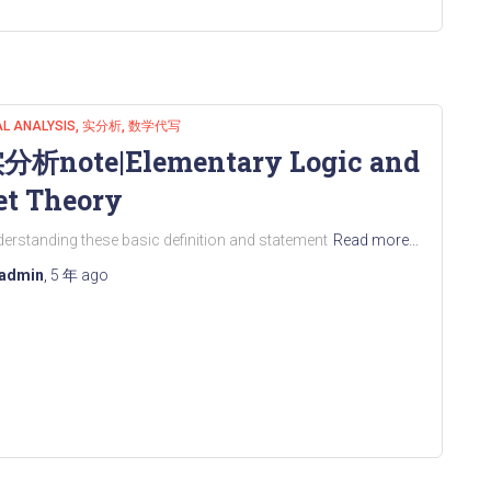
L ANALYSIS
实分析
数学代写
分析note|Elementary Logic and
et Theory
erstanding these basic definition and statement
Read more…
admin
,
5 年
ago