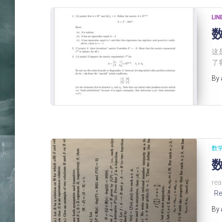
LI
这
了
By
数
数
re
Re
By