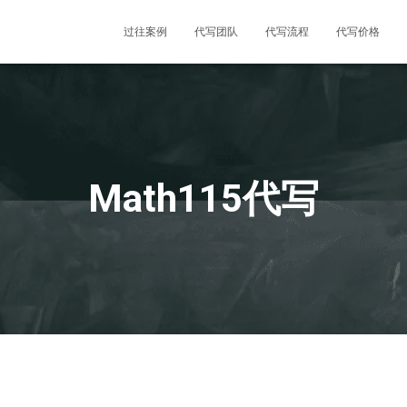
过往案例
代写团队
代写流程
代写价格
Math115代写