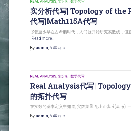
REAL ANALYSIS
实分析
数学代写
实分析代写| Topology of the
代写|Math115A代写
尽管至少早在古希腊时代，人们就开始研究实数线，但直
Read more…
By
admin
,
5 年
ago
REAL ANALYSIS
实分析
数学代写
Real Analysis代写| Topolog
的拓扑代写
d
(
x
,
y
)
=
|
x
−
在实数的基本定义中知道, 实数集
配上距离
R
By
admin
,
5 年
ago