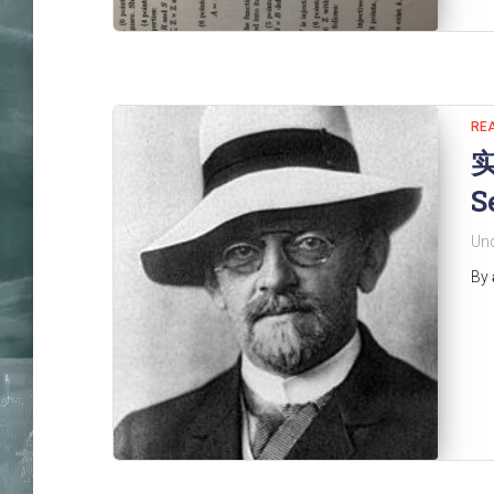
REA
实
S
Und
By