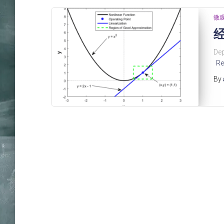
微
经
De
Re
By