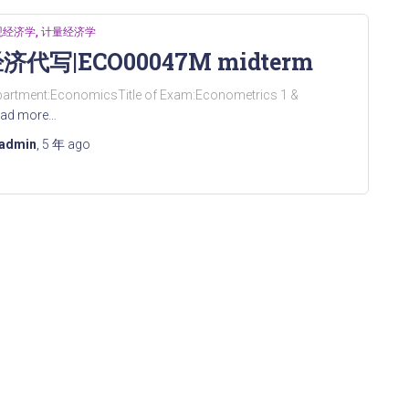
观经济学
计量经济学
济代写|ECO00047M midterm
partment:EconomicsTitle of Exam:Econometrics 1 &
ad more…
admin
,
5 年
ago