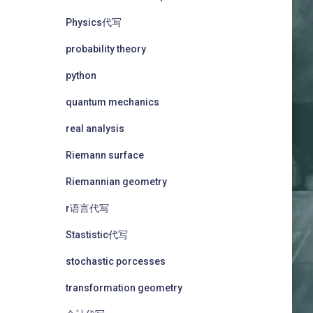
Physics代写
probability theory
python
quantum mechanics
real analysis
Riemann surface
Riemannian geometry
r语言代写
Stastistic代写
stochastic porcesses
transformation geometry