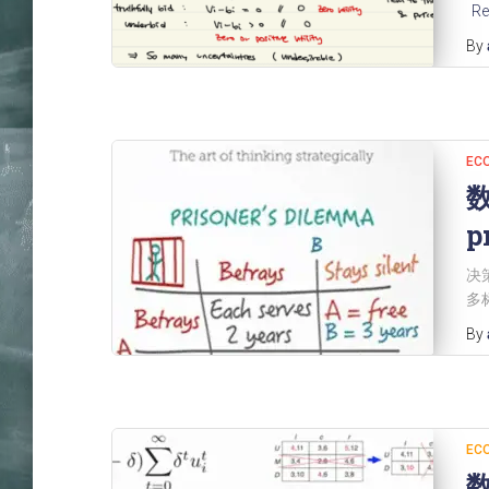
Re
By
EC
数
p
决策
多
By
EC
数