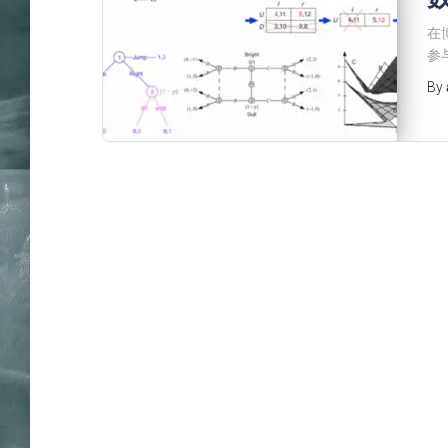
在
参
By