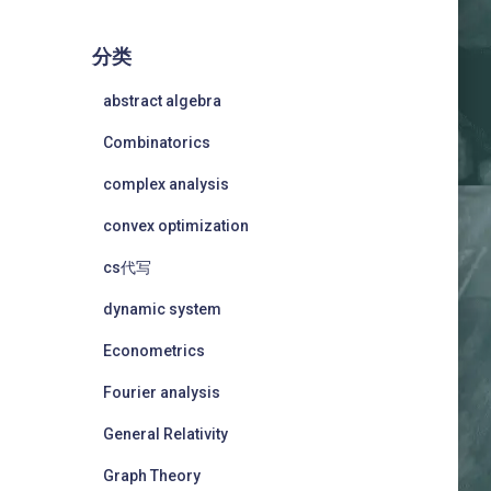
分类
abstract algebra
Combinatorics
complex analysis
convex optimization
cs代写
dynamic system
Econometrics
Fourier analysis
General Relativity
Graph Theory