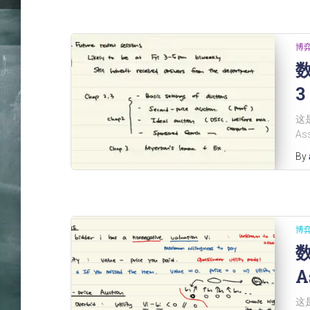
博
数
3
这是
As
By
博
数
A
这是