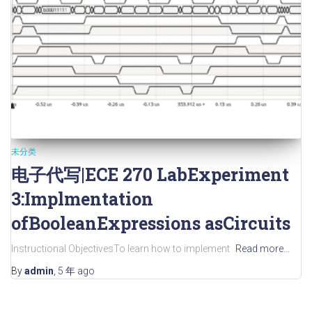
未分类
电子代写|ECE 270 LabExperiment
3:Implmentation
ofBooleanExpressions asCircuits
Instructional ObjectivesTo learn how to implement
Read more…
By
admin
,
5 年
ago