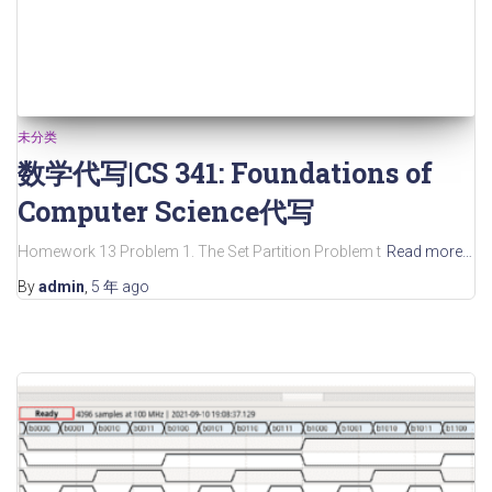
未分类
数学代写|CS 341: Foundations of
Computer Science代写
Homework 13 Problem 1. The Set Partition Problem t
Read more…
By
admin
,
5 年
ago