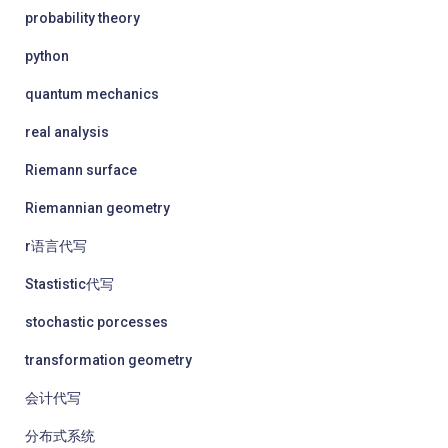
probability theory
python
quantum mechanics
real analysis
Riemann surface
Riemannian geometry
r语言代写
Stastistic代写
stochastic porcesses
transformation geometry
会计代写
分布式系统