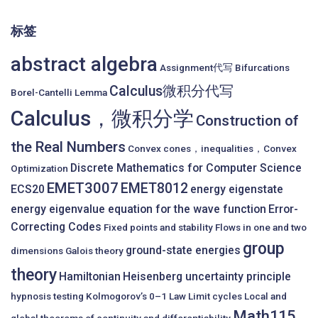
标签
abstract algebra
Assignment代写
Bifurcations
Calculus微积分代写
Borel-Cantelli Lemma
Calculus，微积分学
Construction of
the Real Numbers
Convex cones，inequalities，Convex
Discrete Mathematics for Computer Science
Optimization
EMET3007
EMET8012
ECS20
energy eigenstate
energy eigenvalue equation for the wave function
Error-
Correcting Codes
Fixed points and stability
Flows in one and two
group
ground-state energies
dimensions
Galois theory
theory
Hamiltonian
Heisenberg uncertainty principle
hypnosis testing
Kolmogorov’s 0–1 Law
Limit cycles
Local and
Math115