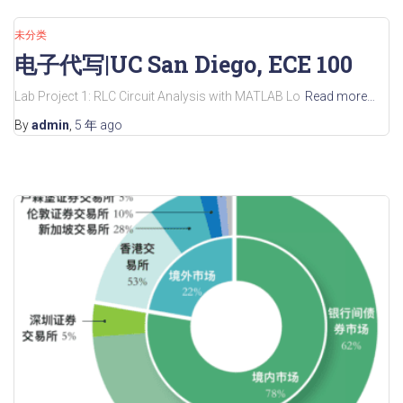
未分类
电子代写|UC San Diego, ECE 100
Lab Project 1: RLC Circuit Analysis with MATLAB Lo
Read more…
By
admin
,
5 年
ago