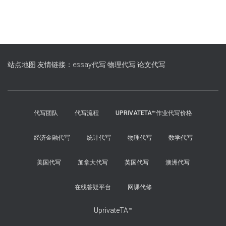
站点地图
友情链接：essay代写
物理代写
论文代写
代写团队
代写流程
UPRIVATETA™作业代写价格
经济金融代写
统计代写
物理代写
数学代写
美国代写
加拿大代写
英国代写
澳洲代写
在线答疑平台
网课代修
UprivateTA™