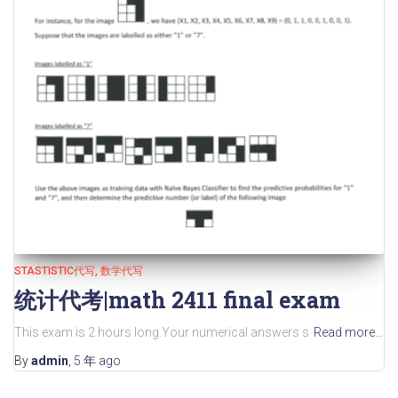
STASTISTIC代写
数学代写
统计代考|math 2411 final exam
This exam is 2 hours long.Your numerical answers s
Read more…
By
admin
,
5 年
ago