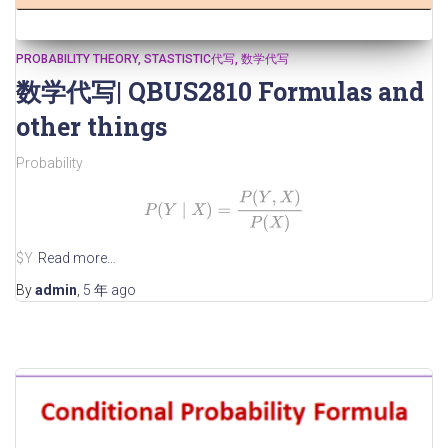
PROBABILITY THEORY
STASTISTIC代写
数学代写
数学代写| QBUS2810 Formulas and
other things
Probability
P
(
Y
∣
X
)
=
P
(
Y
,
X
)
P
(
X
)
$Y
Read more…
By
admin
,
5 年
ago