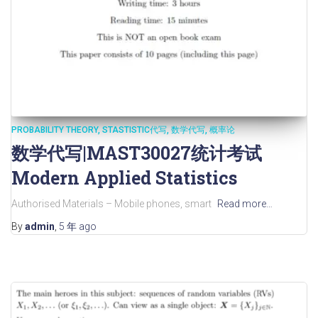
PROBABILITY THEORY
STASTISTIC代写
数学代写
概率论
数学代写|MAST30027统计考试
Modern Applied Statistics
Authorised Materials – Mobile phones, smart
Read more…
By
admin
,
5 年
ago