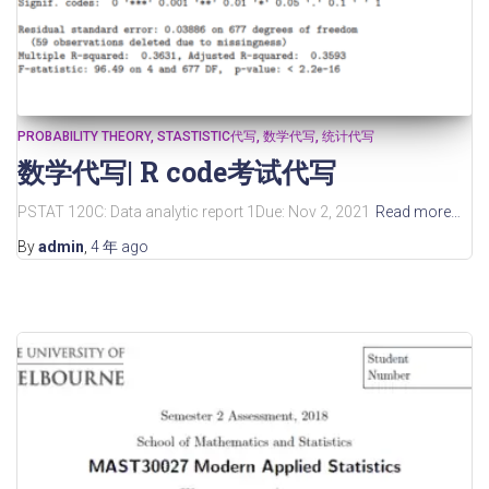
PROBABILITY THEORY
STASTISTIC代写
数学代写
统计代写
数学代写| R code考试代写
PSTAT 120C: Data analytic report 1Due: Nov 2, 2021
Read more…
By
admin
,
4 年
ago