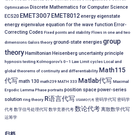
Discrete Mathematics for Computer Science
Optimization
EMET3007
EMET8012
ECS20
energy eigenstate
energy eigenvalue equation for the wave function
Error-
Correcting Codes
Fixed points and stability
Flows in one and two
group
ground-state energies
dimensions
Galois theory
theory
Hamiltonian
Heisenberg uncertainty principle
hypnosis testing
Kolmogorov’s 0–1 Law
Limit cycles
Local and
Math115
global theorems of continuity and differentiability
代写
Matlab代写
math 130
math239
MATH 333
Maximal
position space
power-series
Ergodic Lemma
Phase portraits
R语言代写
solution
ring theory
密码学代写
密码学
USAMO代考
数论代考
离散数学代写
代考
数字信号处理代写
数学竞赛代考
运筹学
归档