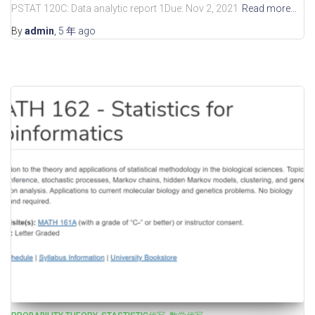
PSTAT 120C: Data analytic report 1Due: Nov 2, 2021
Read more…
By
admin
,
5 年
ago