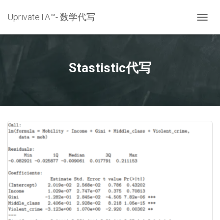
UprivateTA™- 数学代写
TOGG
NAVIG
Stastistic代写