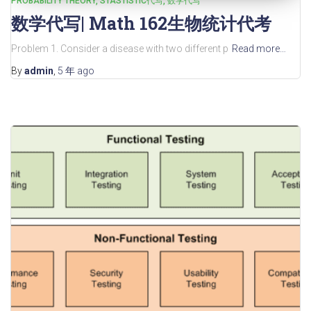
PROBABILITY THEORY
STASTISTIC代写
数学代写
数学代写| Math 162生物统计代考
Problem 1. Consider a disease with two different p
Read more…
By
admin
,
5 年
ago