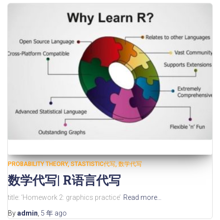
PROBABILITY THEORY
STASTISTIC代写
数学代写
数学代写| R语言代写
title: ‘Homework 2: graphics practice’
Read more…
By
admin
,
5 年
ago