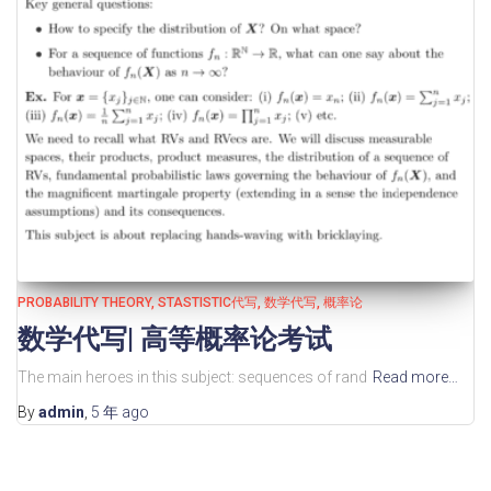
PROBABILITY THEORY
STASTISTIC代写
数学代写
概率论
数学代写| 高等概率论考试
The main heroes in this subject: sequences of rand
Read more…
By
admin
,
5 年
ago