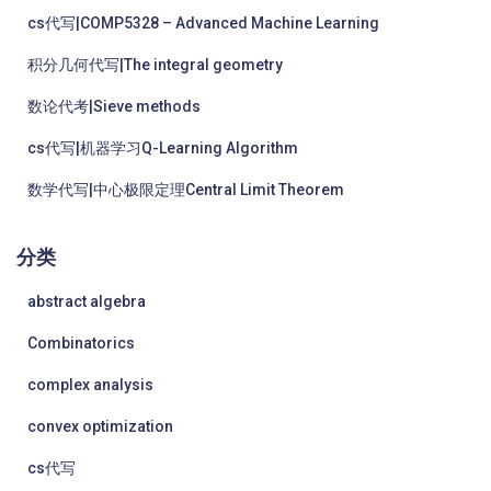
cs代写|COMP5328 – Advanced Machine Learning
积分几何代写|The integral geometry
数论代考|Sieve methods
cs代写|机器学习Q-Learning Algorithm
数学代写|中心极限定理Central Limit Theorem
分类
abstract algebra
Combinatorics
complex analysis
convex optimization
cs代写