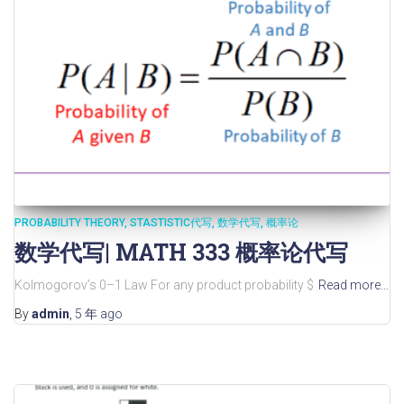
PROBABILITY THEORY
STASTISTIC代写
数学代写
概率论
数学代写| MATH 333 概率论代写
Kolmogorov’s 0–1 Law For any product probability $
Read more…
By
admin
,
5 年
ago