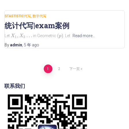
STASTISTIC代写
数学代写
统计代写|exam案例
(
p
)
Let
in Geometric
. Let
Read more…
X
1
,
X
2
…
By
admin
,
5 年
ago
1
2
下一页
联系我们