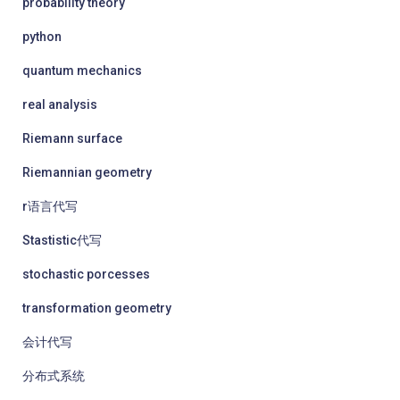
probability theory
python
quantum mechanics
real analysis
Riemann surface
Riemannian geometry
r语言代写
Stastistic代写
stochastic porcesses
transformation geometry
会计代写
分布式系统