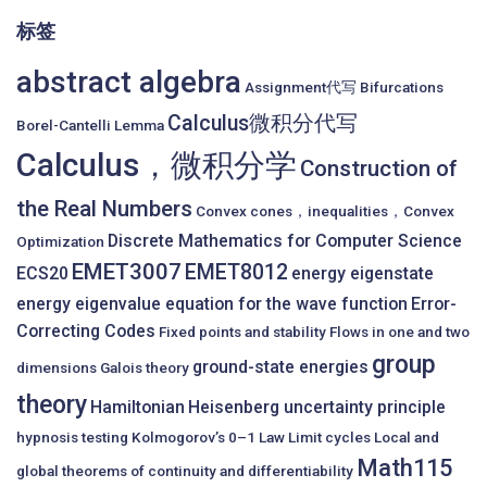
标签
abstract algebra
Assignment代写
Bifurcations
Calculus微积分代写
Borel-Cantelli Lemma
Calculus，微积分学
Construction of
the Real Numbers
Convex cones，inequalities，Convex
Discrete Mathematics for Computer Science
Optimization
EMET3007
EMET8012
ECS20
energy eigenstate
energy eigenvalue equation for the wave function
Error-
Correcting Codes
Fixed points and stability
Flows in one and two
group
ground-state energies
dimensions
Galois theory
theory
Hamiltonian
Heisenberg uncertainty principle
hypnosis testing
Kolmogorov’s 0–1 Law
Limit cycles
Local and
Math115
global theorems of continuity and differentiability