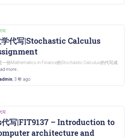
代写
学代写|Stochastic Calculus
ssignment
一份Mathematics in Finance的Stochastic Calculus的代写成
ad more…
admin
,
3 年
ago
代写
s代写|FIT9137 – Introduction to
omputer architecture and