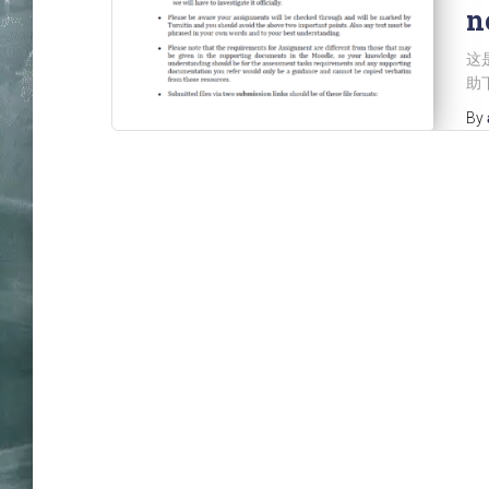
n
这
助
By