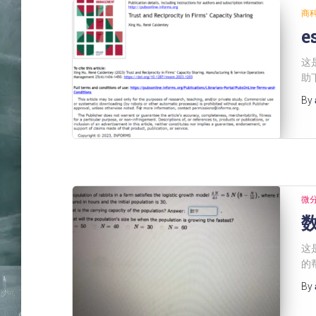
商
e
这
助
By
微
数
这
的
By