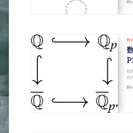
By
数
数
P
如
代
By