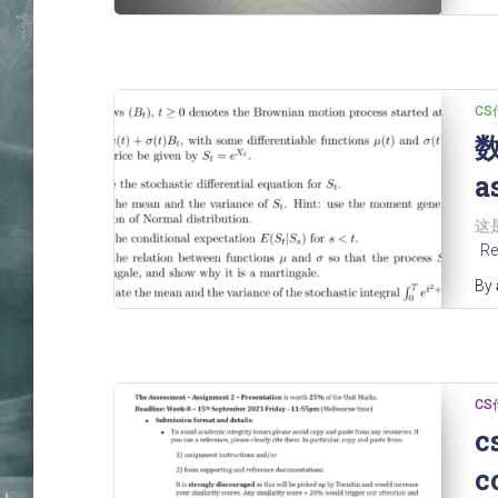
CS
数
a
这是
Re
By
CS
c
c