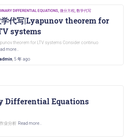
INARY DIFFERENTIAL EQUATIONS
微分方程
数学代写
学代写|Lyapunov theorem for
TV systems
punov theorem for LTV systems Consider continuo
ad more…
admin
,
5 年
ago
Differential Equations
的一次作业分析
Read more…