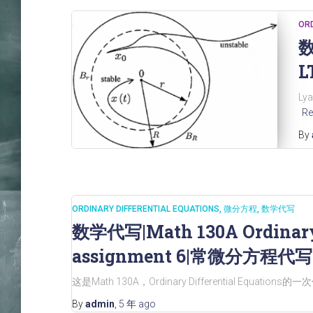
ORD
数
L
Lya
Re
By
ORDINARY DIFFERENTIAL EQUATIONS
微分方程
数学代写
数学代写|Math 130A Ordinary 
assignment 6|常微分方程代写
这是Math 130A，Ordinary Differential Equations
By
admin
,
5 年
ago