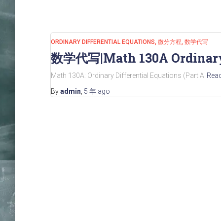
ORDINARY DIFFERENTIAL EQUATIONS
微分方程
数学代写
数学代写|Math 130A Ordinary 
Math 130A: Ordinary Differential Equations (Part A
Rea
By
admin
,
5 年
ago